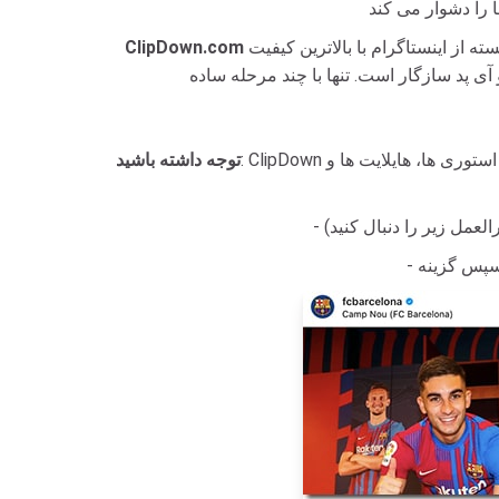
ابزاری عالی برای کمک به کاربران برای دانلود ویدیوها، عکس‌ها، داستان‌ها، حلقه‌ها و نکات برجسته از اینستاگرام با بالاترین کیفیت (تا 4K) است. به طور خاص، این
ClipDown.com
: ClipDown به شما امکان می دهد انواع محتوای اینستاگرام را دانلود کنید، از جمله: فیلم ها، عکس ها، حلقه ها، استوری ها، هایلایت ها و InstaDP. مراحل دانلود همه
توجه داشته باشید