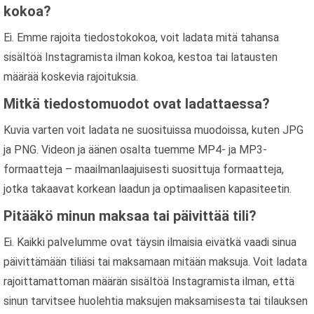
kokoa?
Ei. Emme rajoita tiedostokokoa, voit ladata mitä tahansa
sisältöä Instagramista ilman kokoa, kestoa tai latausten
määrää koskevia rajoituksia.
Mitkä tiedostomuodot ovat ladattaessa?
Kuvia varten voit ladata ne suosituissa muodoissa, kuten JPG
ja PNG. Videon ja äänen osalta tuemme MP4- ja MP3-
formaatteja – maailmanlaajuisesti suosittuja formaatteja,
jotka takaavat korkean laadun ja optimaalisen kapasiteetin.
Pitääkö minun maksaa tai päivittää tili?
Ei. Kaikki palvelumme ovat täysin ilmaisia ​​eivätkä vaadi sinua
päivittämään tiliäsi tai maksamaan mitään maksuja. Voit ladata
rajoittamattoman määrän sisältöä Instagramista ilman, että
sinun tarvitsee huolehtia maksujen maksamisesta tai tilauksen