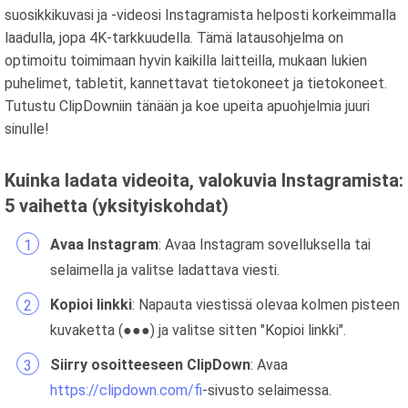
suosikkikuvasi ja -videosi Instagramista helposti korkeimmalla
laadulla, jopa 4K-tarkkuudella. Tämä latausohjelma on
optimoitu toimimaan hyvin kaikilla laitteilla, mukaan lukien
puhelimet, tabletit, kannettavat tietokoneet ja tietokoneet.
Tutustu ClipDowniin tänään ja koe upeita apuohjelmia juuri
sinulle!
Kuinka ladata videoita, valokuvia Instagramista:
5 vaihetta (yksityiskohdat)
Avaa Instagram
: Avaa Instagram sovelluksella tai
selaimella ja valitse ladattava viesti.
Kopioi linkki
: Napauta viestissä olevaa kolmen pisteen
kuvaketta (●●●) ja valitse sitten "Kopioi linkki".
Siirry osoitteeseen ClipDown
: Avaa
https://clipdown.com/fi
-sivusto selaimessa.