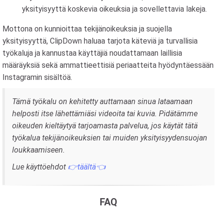
yksityisyyttä koskevia oikeuksia ja sovellettavia lakeja.
Mottona on kunnioittaa tekijänoikeuksia ja suojella
yksityisyyttä, ClipDown haluaa tarjota käteviä ja turvallisia
työkaluja ja kannustaa käyttäjiä noudattamaan laillisia
määräyksiä sekä ammattieettisiä periaatteita hyödyntäessään
Instagramin sisältöä.
Tämä työkalu on kehitetty auttamaan sinua lataamaan
helposti itse lähettämiäsi videoita tai kuvia. Pidätämme
oikeuden kieltäytyä tarjoamasta palvelua, jos käytät tätä
työkalua tekijänoikeuksien tai muiden yksityisyydensuojan
loukkaamiseen.
Lue käyttöehdot
👉täältä👈
FAQ