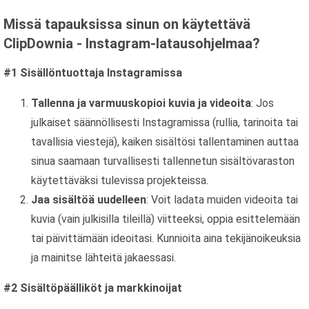
Missä tapauksissa sinun on käytettävä
ClipDownia - Instagram-latausohjelmaa?
#1 Sisällöntuottaja Instagramissa
Tallenna ja varmuuskopioi kuvia ja videoita
: Jos
julkaiset säännöllisesti Instagramissa (rullia, tarinoita tai
tavallisia viestejä), kaiken sisältösi tallentaminen auttaa
sinua saamaan turvallisesti tallennetun sisältövaraston
käytettäväksi tulevissa projekteissa.
Jaa sisältöä uudelleen
: Voit ladata muiden videoita tai
kuvia (vain julkisilla tileillä) viitteeksi, oppia esittelemään
tai päivittämään ideoitasi. Kunnioita aina tekijänoikeuksia
ja mainitse lähteitä jakaessasi.
#2 Sisältöpäälliköt ja markkinoijat