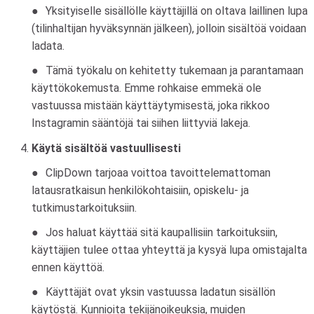
Yksityiselle sisällölle käyttäjillä on oltava laillinen lupa
(tilinhaltijan hyväksynnän jälkeen), jolloin sisältöä voidaan
ladata.
Tämä työkalu on kehitetty tukemaan ja parantamaan
käyttökokemusta. Emme rohkaise emmekä ole
vastuussa mistään käyttäytymisestä, joka rikkoo
Instagramin sääntöjä tai siihen liittyviä lakeja.
Käytä sisältöä vastuullisesti
ClipDown tarjoaa voittoa tavoittelemattoman
latausratkaisun henkilökohtaisiin, opiskelu- ja
tutkimustarkoituksiin.
Jos haluat käyttää sitä kaupallisiin tarkoituksiin,
käyttäjien tulee ottaa yhteyttä ja kysyä lupa omistajalta
ennen käyttöä.
Käyttäjät ovat yksin vastuussa ladatun sisällön
käytöstä. Kunnioita tekijänoikeuksia, muiden