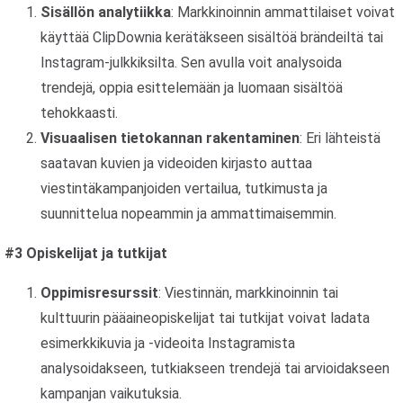
Sisällön analytiikka
: Markkinoinnin ammattilaiset voivat
käyttää ClipDownia kerätäkseen sisältöä brändeiltä tai
Instagram-julkkiksilta. Sen avulla voit analysoida
trendejä, oppia esittelemään ja luomaan sisältöä
tehokkaasti.
Visuaalisen tietokannan rakentaminen
: Eri lähteistä
saatavan kuvien ja videoiden kirjasto auttaa
viestintäkampanjoiden vertailua, tutkimusta ja
suunnittelua nopeammin ja ammattimaisemmin.
#3 Opiskelijat ja tutkijat
Oppimisresurssit
: Viestinnän, markkinoinnin tai
kulttuurin pääaineopiskelijat tai tutkijat voivat ladata
esimerkkikuvia ja -videoita Instagramista
analysoidakseen, tutkiakseen trendejä tai arvioidakseen
kampanjan vaikutuksia.