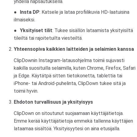
yhdellä napsautuksella.
Insta DP
: Katsele ja lataa profiilikuvia HD-laatuisina
ilmaiseksi.
Yksityiset tilit
: Tukee sisällön lataamista yksityisiltä
tileiltä tai rajoitetuilta viesteiltä.
Yhteensopiva kaikkien laitteiden ja selaimien kanssa
ClipDownin Instagram-latausohjelma toimii sujuvasti
kaikilla suosituilla selaimilla, kuten Chrome, Firefox, Safari
ja Edge. Käytätpä sitten tietokonetta, tablettia tai
iPhone- tai Android-puhelinta, ClipDown tukee sitä ja
toimii hyvin.
Ehdoton turvallisuus ja yksityisyys
ClipDown on sitoutunut suojaamaan käyttäjätietoja.
Emme kerää käyttäjätietoja emmekä tallenna käyttäjien
lataamaa sisältöä. Yksityisyytesi on aina etusijalla.