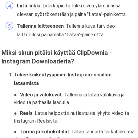
Liitä linkki
: Liitä kopioitu linkki sivun yläreunassa
olevaan syöttökenttään ja paina "Lataa"-painiketta.
Tallenna laitteeseen
: Tallenna kuva tai video
laitteellesi painamalla "Lataa"-painiketta.
Miksi sinun pitäisi käyttää ClipDownia -
Instagram Downloaderia?
Tukee kaikentyyppisen Instagram-sisällön
lataamista
Video ja valokuvat
: Tallenna ja lataa valokuvia ja
videoita parhaalla laadulla.
Reels
: Lataa helposti ainutlaatuisia lyhyitä videoita
Instagram Reelsistä.
Tarina ja kohokohdat
: Lataa tarinoita tai kohokohtia