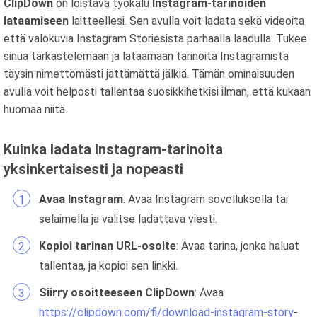
ClipDown
on loistava työkalu
Instagram-tarinoiden
lataamiseen
laitteellesi. Sen avulla voit ladata sekä videoita
että valokuvia Instagram Storiesista parhaalla laadulla. Tukee
sinua tarkastelemaan ja lataamaan tarinoita Instagramista
täysin nimettömästi jättämättä jälkiä. Tämän ominaisuuden
avulla voit helposti tallentaa suosikkihetkisi ilman, että kukaan
huomaa niitä.
Kuinka ladata Instagram-tarinoita
yksinkertaisesti ja nopeasti
Avaa Instagram
: Avaa Instagram sovelluksella tai
selaimella ja valitse ladattava viesti.
Kopioi tarinan URL-osoite
: Avaa tarina, jonka haluat
tallentaa, ja kopioi sen linkki.
Siirry osoitteeseen ClipDown
: Avaa
https://clipdown.com/fi/download-instagram-story
-