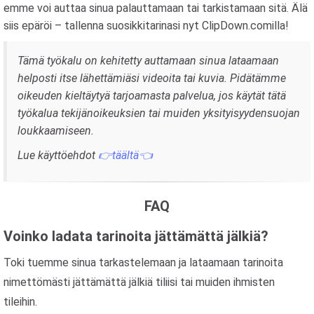
emme voi auttaa sinua palauttamaan tai tarkistamaan sitä. Älä
siis epäröi – tallenna suosikkitarinasi nyt ClipDown.comilla!
Tämä työkalu on kehitetty auttamaan sinua lataamaan
helposti itse lähettämiäsi videoita tai kuvia. Pidätämme
oikeuden kieltäytyä tarjoamasta palvelua, jos käytät tätä
työkalua tekijänoikeuksien tai muiden yksityisyydensuojan
loukkaamiseen.
Lue käyttöehdot
👉täältä👈
FAQ
Voinko ladata tarinoita jättämättä jälkiä?
Toki tuemme sinua tarkastelemaan ja lataamaan tarinoita
nimettömästi jättämättä jälkiä tiliisi tai muiden ihmisten
tileihin.