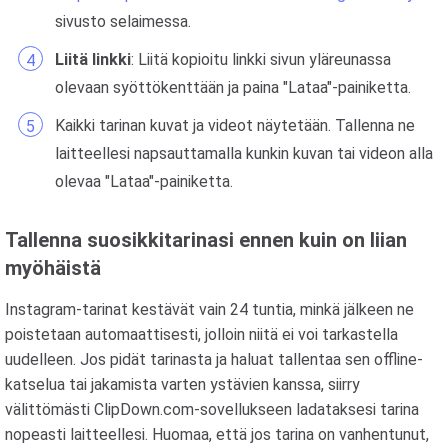
sivusto selaimessa.
Liitä linkki
: Liitä kopioitu linkki sivun yläreunassa
olevaan syöttökenttään ja paina "Lataa"-painiketta.
Kaikki tarinan kuvat ja videot näytetään. Tallenna ne
laitteellesi napsauttamalla kunkin kuvan tai videon alla
olevaa "Lataa"-painiketta.
Tallenna suosikkitarinasi ennen kuin on liian
myöhäistä
Instagram-tarinat kestävät vain 24 tuntia, minkä jälkeen ne
poistetaan automaattisesti, jolloin niitä ei voi tarkastella
uudelleen. Jos pidät tarinasta ja haluat tallentaa sen offline-
katselua tai jakamista varten ystävien kanssa, siirry
välittömästi ClipDown.com-sovellukseen ladataksesi tarina
nopeasti laitteellesi. Huomaa, että jos tarina on vanhentunut,