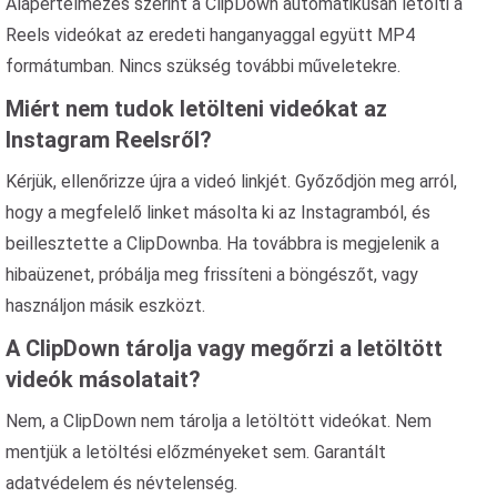
Alapértelmezés szerint a ClipDown automatikusan letölti a
Reels videókat az eredeti hanganyaggal együtt MP4
formátumban. Nincs szükség további műveletekre.
Miért nem tudok letölteni videókat az
Instagram Reelsről?
Kérjük, ellenőrizze újra a videó linkjét. Győződjön meg arról,
hogy a megfelelő linket másolta ki az Instagramból, és
beillesztette a ClipDownba. Ha továbbra is megjelenik a
hibaüzenet, próbálja meg frissíteni a böngészőt, vagy
használjon másik eszközt.
A ClipDown tárolja vagy megőrzi a letöltött
videók másolatait?
Nem, a ClipDown nem tárolja a letöltött videókat. Nem
mentjük a letöltési előzményeket sem. Garantált
adatvédelem és névtelenség.