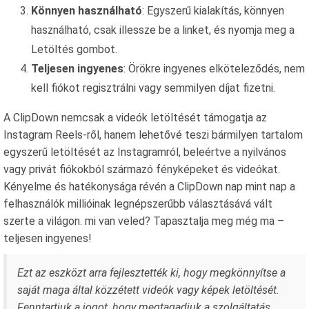
Könnyen használható
: Egyszerű kialakítás, könnyen
használható, csak illessze be a linket, és nyomja meg a
Letöltés gombot.
Teljesen ingyenes
: Örökre ingyenes elköteleződés, nem
kell fiókot regisztrálni vagy semmilyen díjat fizetni.
A ClipDown nemcsak a videók letöltését támogatja az
Instagram Reels-ről, hanem lehetővé teszi bármilyen tartalom
egyszerű letöltését az Instagramról, beleértve a nyilvános
vagy privát fiókokból származó fényképeket és videókat.
Kényelme és hatékonysága révén a ClipDown nap mint nap a
felhasználók millióinak legnépszerűbb választásává vált
szerte a világon. mi van veled? Tapasztalja meg még ma –
teljesen ingyenes!
Ezt az eszközt arra fejlesztették ki, hogy megkönnyítse a
saját maga által közzétett videók vagy képek letöltését.
Fenntartjuk a jogot, hogy megtagadjuk a szolgáltatás