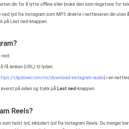
eten din for å lytte offline eller bruke den som ringetone for te
 ned lyd fra Instagram som MP3 direkte i nettleseren din uten å
ykk på Last ned-knappen.
agram?
e ned.
å få lenken (URL) til lyden.
https://clipdown.com/no/download-instagram-audio
) i en nettles
 øverst på siden og trykk på
Last ned
-knappen.
gram Reels?
 som helst lyd, inkludert lyd fra Instagram Reels. Du trenger ba