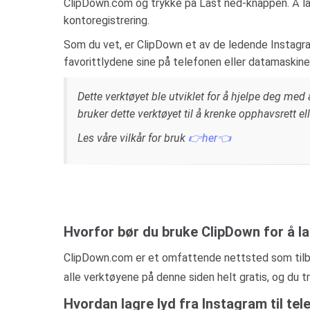
ClipDown.com og trykke på Last ned-knappen. Å la
kontoregistrering.
Som du vet, er ClipDown et av de ledende Instagram
favorittlydene sine på telefonen eller datamaskine
Dette verktøyet ble utviklet for å hjelpe deg med å
bruker dette verktøyet til å krenke opphavsrett e
Les våre vilkår for bruk
👉her👈
Hvorfor bør du bruke ClipDown for å la
ClipDown.com er et omfattende nettsted som tilbyr 
alle verktøyene på denne siden helt gratis, og du 
Hvordan lagre lyd fra Instagram til te