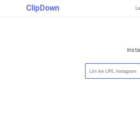
ClipDown
L
Inst