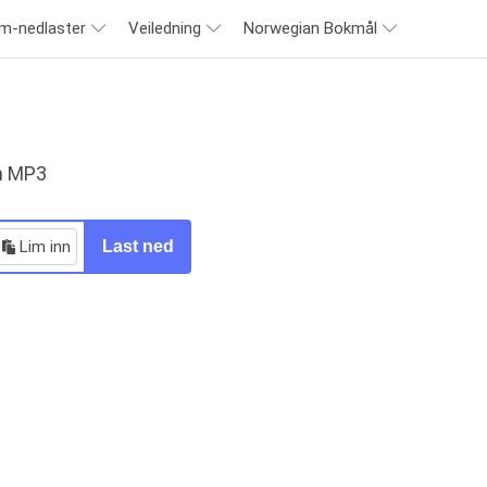
am-nedlaster
Veiledning
Norwegian Bokmål
m MP3
Lim inn
Last ned