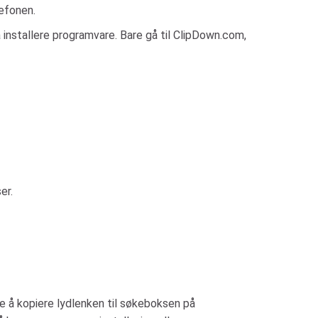
lefonen.
 installere programvare. Bare gå til ClipDown.com,
er.
re å kopiere lydlenken til søkeboksen på