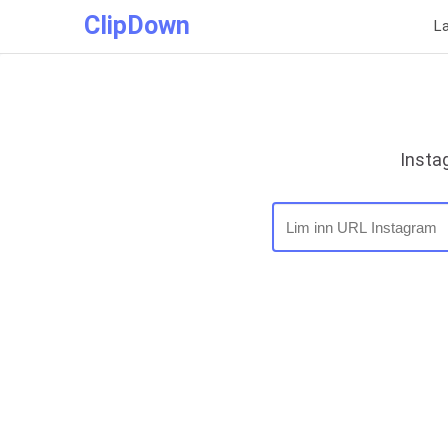
ClipDown
L
Insta