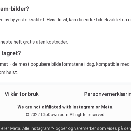
ram-bilder?
 av høyeste kvalitet. Hvis du vil, kan du endre bildekvaliteten o
eneste helt gratis uten kostnader.
i lagret?
format - de mest populære bildeformatene i dag, kompatible med 
om helst.
Vilkår for bruk
Personvernerklæri
We are not affiliated with Instagram or Meta.
© 2022 ClipDown.com All rights reserved.
am eller Meta. Alle Instagram™-logoer og varemerker som vises på de