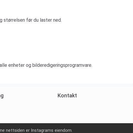
g størrelsen før du laster ned.
alle enheter og bilderedigeringsprogramvare.
ng
Kontakt
nne nettsiden er Instagrams eiendom.