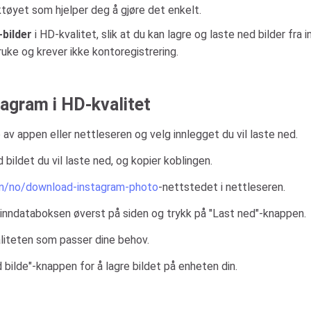
tøyet som hjelper deg å gjøre det enkelt.
-bilder
i HD-kvalitet, slik at du kan lagre og laste ned bilder fra
bruke og krever ikke kontoregistrering.
tagram i HD-kvalitet
 av appen eller nettleseren og velg innlegget du vil laste ned.
d bildet du vil laste ned, og kopier koblingen.
om/no/download-instagram-photo
-nettstedet i nettleseren.
 i inndataboksen øverst på siden og trykk på "Last ned"-knappen.
aliteten som passer dine behov.
d bilde"-knappen for å lagre bildet på enheten din.