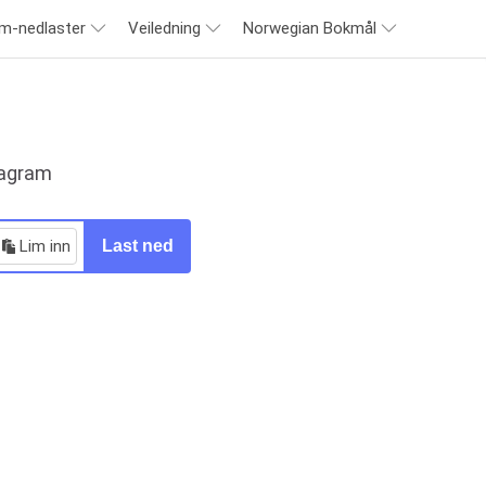
am-nedlaster
Veiledning
Norwegian Bokmål
tagram
Lim inn
Last ned