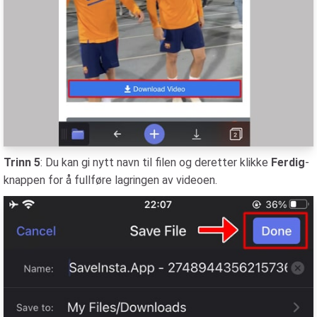
Trinn 5
: Du kan gi nytt navn til filen og deretter klikke
Ferdig
-
knappen for å fullføre lagringen av videoen.