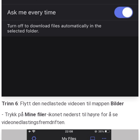
Trinn 6
: Flytt den nedlastede videoen til mappen
Bilder
- Trykk på
Mine filer
-ikonet nederst til høyre for å se
videonedlastingsfremdriften.