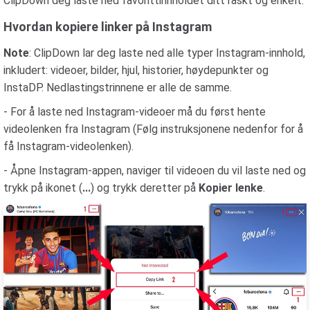
ClipDown deg laste ned favorittinnholdet ditt raskt og enkelt.
Hvordan kopiere linker på Instagram
Note
: ClipDown lar deg laste ned alle typer Instagram-innhold,
inkludert: videoer, bilder, hjul, historier, høydepunkter og
InstaDP. Nedlastingstrinnene er alle de samme.
- For å laste ned Instagram-videoer må du først hente
videolenken fra Instagram (Følg instruksjonene nedenfor for å
få Instagram-videolenken).
- Åpne Instagram-appen, naviger til videoen du vil laste ned og
trykk på ikonet (
...
) og trykk deretter på
Kopier lenke
.