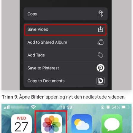
Trinn 9
: Åpne
Bilder
-appen og nyt den nedlastede videoen.