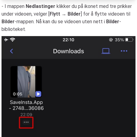
- I mappen
Nedlastinger
klikker du på ikonet med tre prikker
under videoen, velger [
Flytt
→
Bilder
] for å flytte videoen til
Bilder
-mappen. Nå kan du se videoen uten nett i
Bilder
-
biblioteket.