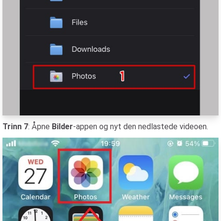
Trinn 7
: Åpne
Bilder
-appen og nyt den nedlastede videoen.