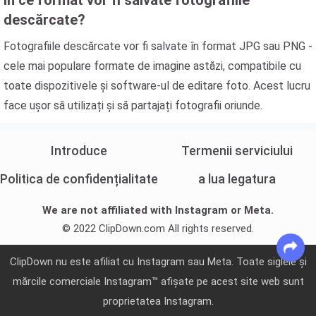
În ce format vor fi salvate fotografiile
descărcate?
Fotografiile descărcate vor fi salvate în format JPG sau PNG -
cele mai populare formate de imagine astăzi, compatibile cu
toate dispozitivele și software-ul de editare foto. Acest lucru
face ușor să utilizați și să partajați fotografii oriunde.
Introduce
Termenii serviciului
Politica de confidențialitate
a lua legatura
We are not affiliated with Instagram or Meta.
© 2022 ClipDown.com All rights reserved.
ClipDown nu este afiliat cu Instagram sau Meta. Toate siglele și
mărcile comerciale Instagram™ afișate pe acest site web sunt
proprietatea Instagram.