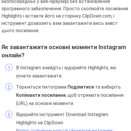
безпосередньо у веб-браузері без встановлення
програмного забезпечення. Просто скопіюйте посилання
Highlights і вставте його на сторінку ClipDown.com, і
інструмент дозволить вам завантажити весь вміст
цього посилання.
Як завантажити основні моменти Instagram
онлайн?
В Instagram знайдіть і відкрийте Highlights, які
хочете завантажити.
Торкніться піктограми
Поділитися
та виберіть
Копіювати посилання
, щоб отримати посилання
(URL) на основні моменти.
Відкрийте інструмент Download Instagram
Highlights на ClipDown
(
https://clipdown.com/uk/download-instagram-