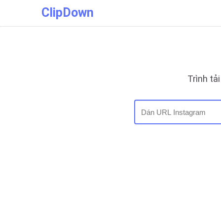
ClipDown
Trình tả