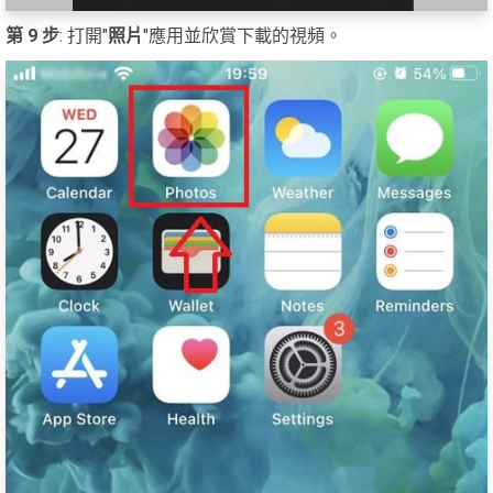
第 9 步
: 打開"
照片
"應用並欣賞下載的視頻。