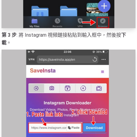
第 3 步
: 將 Instagram 視頻鏈接粘貼到輸入框中，然後按
下
載
。