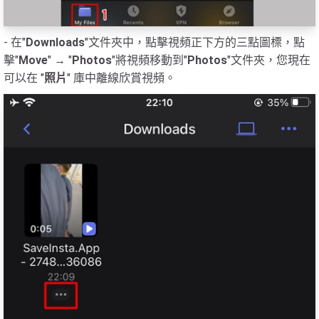
- 在"
Downloads
"文件夾中，點擊視頻正下方的三點圖標，點
擊"
Move
" → "
Photos
"將視頻移動到"
Photos
"文件夾，您現在
可以在 "
照片
" 庫中離線欣賞視頻。