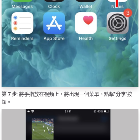
第 7 步
: 將手指放在視頻上，將出現一個菜單。點擊"
分享
"按
鈕。