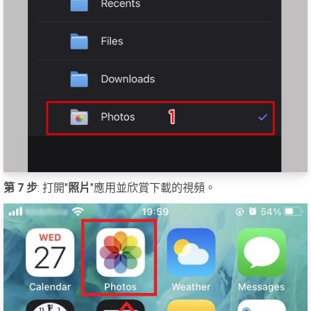
第 7 步
: 打開"
照片
"應用並欣賞下載的視頻。