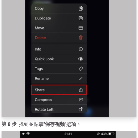
第 8 步
: 找到並點擊"
保存視頻
"選項。