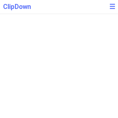
ClipDown
☰