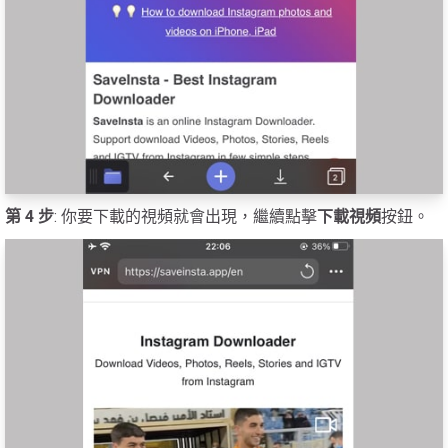
第 4 步
: 你要下載的視頻就會出現，繼續點擊
下載視頻
按鈕。